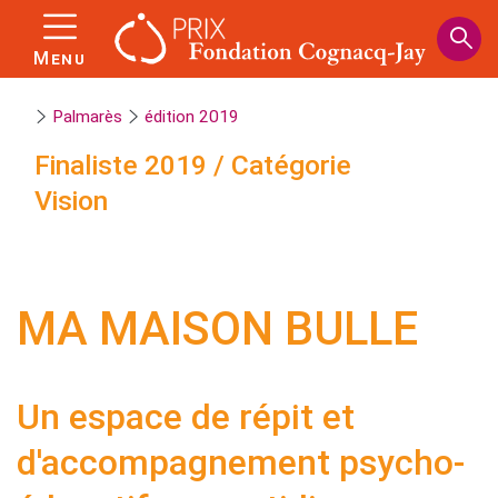
Panneau de gestion des cookies
Aller
au
Menu
contenu
principal
Palmarès
édition 2019
Finaliste
2019
/
Catégorie
Vision
MA MAISON BULLE
Un espace de répit et
d'accompagnement psycho-