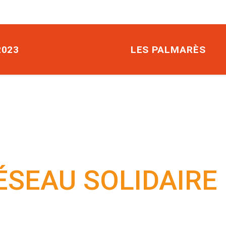
Aller
au
contenu
principal
2023
LES PALMARÈS
ÉSEAU SOLIDAIRE