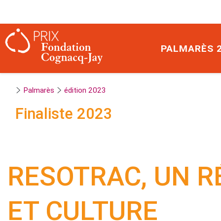
Panneau de gestion des cookies
PALMARÈS 
Palmarès
édition 2023
Finaliste
2023
RESOTRAC, UN R
ET CULTURE