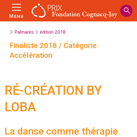
Panneau de gestion des cookies
Aller
au
Menu
contenu
principal
Palmarès
édition 2018
Finaliste
2018
/
Catégorie
Accélération
RÉ-CRÉATION BY
LOBA
La danse comme thérapie