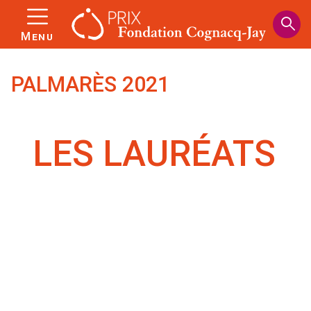
Panneau de gestion des cookies
Aller
au
Menu
contenu
principal
PALMARÈS 2021
LES LAURÉATS