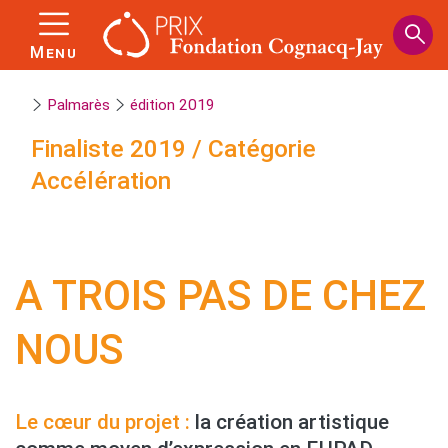
Panneau de gestion des cookies
Aller
au
Menu
contenu
principal
Palmarès
édition 2019
Finaliste
2019
/
Catégorie
Accélération
A TROIS PAS DE CHEZ
NOUS
Le cœur du projet :
la création artistique