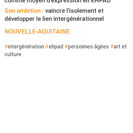
comme moyen d’expression en EHPAD
Son ambition :
vaincre l’isolement et
développer le lien intergénérationnel
NOUVELLE-AQUITAINE
#
intergénération
#
ehpad
#
personnes âgées
#
art et
culture