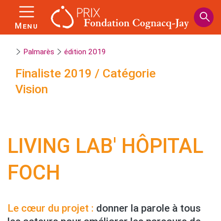
Panneau de gestion des cookies
Aller
au
Menu
contenu
principal
Palmarès
édition 2019
Finaliste
2019
/
Catégorie
Vision
LIVING LAB' HÔPITAL
FOCH
Le cœur du projet :
donner la parole à tous