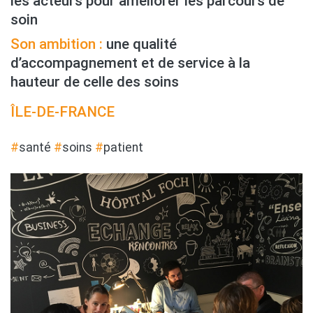
les acteurs pour améliorer les parcours de
soin
Son ambition :
une qualité
d’accompagnement et de service à la
hauteur de celle des soins
ÎLE-DE-FRANCE
#
santé
#
soins
#
patient