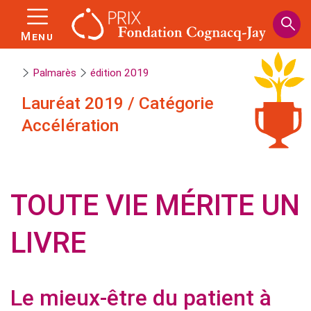
Panneau de gestion des cookies
Aller
au
Menu
contenu
principal
Palmarès
édition 2019
Lauréat
2019
/
Catégorie
Accélération
TOUTE VIE MÉRITE UN
LIVRE
Le mieux-être du patient à