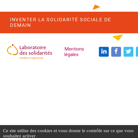
INVENTER LA SOLIDARITÉ SOCIALE DE
DEMAIN
Navigation Trois
Mentions
légales
Ce site utilise des cookies et vous donne le contrôle sur ce que vous
souhaitez activer