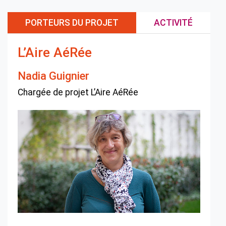
PORTEURS DU PROJET
ACTIVITÉ
L’Aire AéRée
Nadia Guignier
Chargée de projet L’Aire AéRée