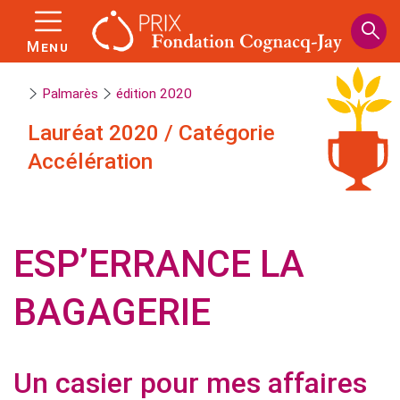
Panneau de gestion des cookies
Aller
au
Menu
contenu
principal
Palmarès
édition 2020
Lauréat
2020
/
Catégorie
Accélération
ESP’ERRANCE LA
BAGAGERIE
Un casier pour mes affaires