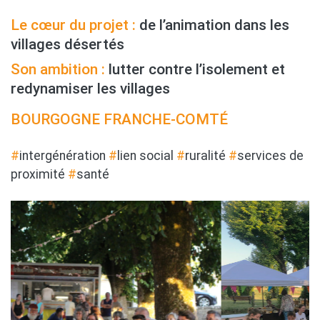
Le cœur du projet :
de l’animation dans les
villages désertés
Son ambition :
lutter contre l’isolement et
redynamiser les villages
BOURGOGNE FRANCHE-COMTÉ
#
intergénération
#
lien social
#
ruralité
#
services de
proximité
#
santé