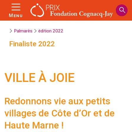
Panneau de gestion des cookies
Aller
au
Menu
contenu
principal
Palmarès
édition 2022
Finaliste
2022
VILLE À JOIE
Redonnons vie aux petits
villages de Côte d’Or et de
Haute Marne !